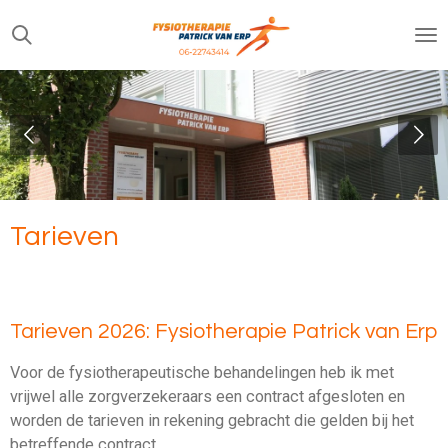
Ga
direct
naar
de
hoofdinhoud
Tarieven
Tarieven 2026: Fysiotherapie Patrick van Erp
Voor de fysiotherapeutische behandelingen heb ik met
vrijwel alle zorgverzekeraars een contract afgesloten en
worden de tarieven in rekening gebracht die gelden bij het
betreffende contract.