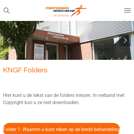
Ga
direct
naar
de
hoofdinhoud
KNGF Folders
Hier kunt u de tekst van de folders inlezen. In verband met
Copyright kun u ze niet downloaden.
Folder 1: Waarom u kunt reken op de beste behandeling