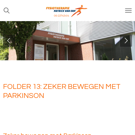
Ga
direct
naar
de
hoofdinhoud
FOLDER 13: ZEKER BEWEGEN MET
PARKINSON