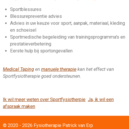
Sportblessures
Blessurepreventie advies
Advies in uw keuze voor sport, aanpak, materiaal, kleding
en schoeisel
Sportmedische begeleiding van trainingsprogramma's en
prestatieverbetering
Eerste hulp bij sportongevallen
Medical Taping
en
manuele therapie
kan het effect van
Sportfysiotherapie goed ondersteunen.
Ik wil meer weten over Sportfysiotherpie
Ja, ik wil een
afspraak maken
© 2020 - 2026 Fysiotherapie Patrick van Erp