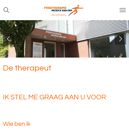
Ga
direct
naar
de
hoofdinhoud
De therapeut
IK STEL ME GRAAG AAN U VOOR
Wie ben ik