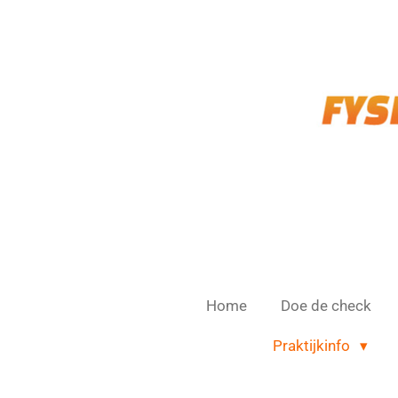
Ga
direct
naar
de
hoofdinhoud
Home
Doe de check
Praktijkinfo