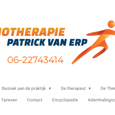
Bezoek aan de praktijk
De therapeut
De The
Tarieven
Contact
Encyclopedie
Ademhalings