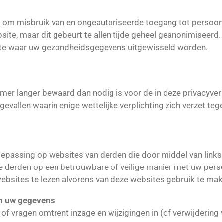
 om misbruik van en ongeautoriseerde toegang tot persoo
site, maar dit gebeurt te allen tijde geheel geanonimiseerd
ite waar uw gezondheidsgegevens uitgewisseld worden.
 langer bewaard dan nodig is voor de in deze privacyverk
vallen waarin enige wettelijke verplichting zich verzet teg
 toepassing op websites van derden die door middel van link
ze derden op een betrouwbare of veilige manier met uw pe
websites te lezen alvorens van deze websites gebruik te mak
an uw gegevens
 of vragen omtrent inzage en wijzigingen in (of verwijderi