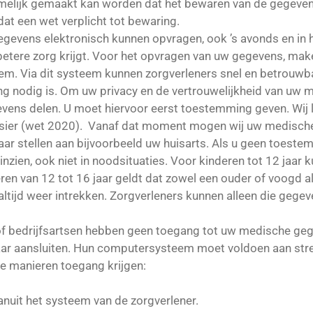
melijk gemaakt kan worden dat het bewaren van de gegevens
at een wet verplicht tot bewaring.
egevens elektronisch kunnen opvragen, ook ’s avonds en in 
betere zorg krijgt. Voor het opvragen van uw gegevens, make
eem. Via dit systeem kunnen zorgverleners snel en betrouwb
ing nodig is. Om uw privacy en de vertrouwelijkheid van uw
ens delen. U moet hiervoor eerst toestemming geven. Wij le
sier (wet 2020). Vanaf dat moment mogen wij uw medische 
ar stellen aan bijvoorbeeld uw huisarts. Als u geen toest
nzien, ook niet in noodsituaties. Voor kinderen tot 12 jaar 
en van 12 tot 16 jaar geldt dat zowel een ouder of voogd 
tijd weer intrekken. Zorgverleners kunnen alleen die gegeve
f bedrijfsartsen hebben geen toegang tot uw medische ge
ar aansluiten. Hun computersysteem moet voldoen aan stre
e manieren toegang krijgen:
anuit het systeem van de zorgverlener.