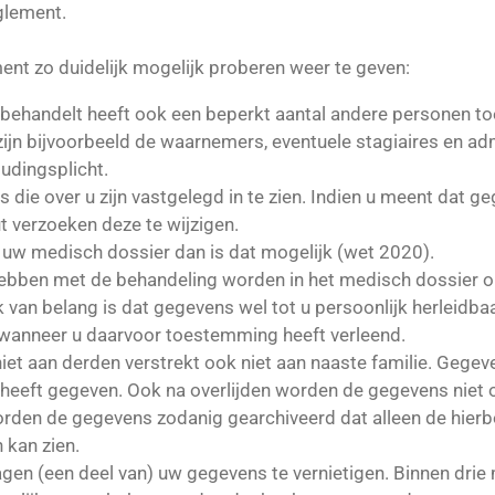
eglement.
nt zo duidelijk mogelijk proberen weer te geven:
 behandelt heeft ook een beperkt aantal andere personen to
zijn bijvoorbeeld de waarnemers, eventuele stagiaires en adm
dingsplicht.
die over u zijn vastgelegd in te zien. Indien u meent dat ge
 verzoeken deze te wijzigen.
n uw medisch dossier dan is dat mogelijk (wet 2020).
hebben met de behandeling worden in het medisch dossier 
van belang is dat gegevens wel tot u persoonlijk herleidbaa
 wanneer u daarvoor toestemming heeft verleend.
iet aan derden verstrekt ook niet aan naaste familie. Gege
 heeft gegeven. Ook na overlijden worden de gegevens niet
worden de gegevens zodanig gearchiveerd dat alleen de hie
kan zien.
ragen (een deel van) uw gegevens te vernietigen. Binnen dri